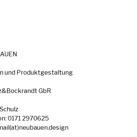
AUEN
n und Produktgestaltung
z&Bockrandt GbR
Schulz
on: 0171 2970625
 mail(at)neubauen.design